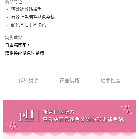
商品特色
Apple Pay
漂髮後髮絲補色
有效上色調整褪色髮絲
街口支付
顏色不沾手不卡色
悠遊付
銷售重點
全盈+PAY
日本獨家配方
漂後髮絲增色洗髮精
AFTEE先享後付
相關說明
【關於「AFTEE先享後付」】
AFTEE先享後付是「在收到商品之後才付款」的支付方式。 讓您購物簡單
運送方式
便利好安心！
詳細說明
商品規格
相關推薦
１．簡單：不需註冊會員、不需綁卡、不需儲值。
全家取貨付款
２．便利：只要手機號碼，簡訊認證，即可結帳。
每筆NT$100，滿NT$1,500(含以上)免運費
３．安心：先確認商品／服務後，再付款。
付款後全家取貨
【「AFTEE先享後付」結帳流程】
１．於結帳方式選擇「AFTEE先享後付」後，將跳轉至「AFTEE先享後付」
每筆NT$100，滿NT$1,500(含以上)免運費
結帳頁面，進行簡訊認證並確認金額後，即可完成結帳。
２．訂單成立數日內，您將收到繳費通知簡訊。
萊爾富取貨付款
３．收到繳費通知簡訊後14天內，點擊此簡訊中的連結，可透過四大超商／
每筆NT$100，滿NT$1,500(含以上)免運費
ATM／網路銀行／等多元方式進行付款，方視為交易完成。