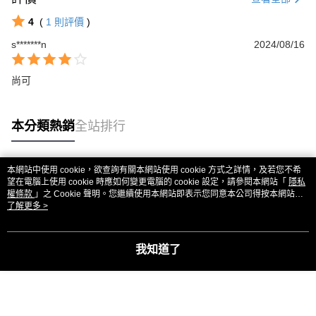
4
(
1
則評價
)
s*******n
2024/08/16
尚可
本分類熱銷
全站排行
本網站中使用 cookie，欲查詢有關本網站使用 cookie 方式之詳情，及若您不希
熱門標籤
望在電腦上使用 cookie 時應如何變更電腦的 cookie 設定，請參閱本網站「
隱私
權條款
」之 Cookie 聲明。您繼續使用本網站即表示您同意本公司得按本網站使
用條款之 Cookie 聲明使用 cookie。
了解更多 >
我知道了