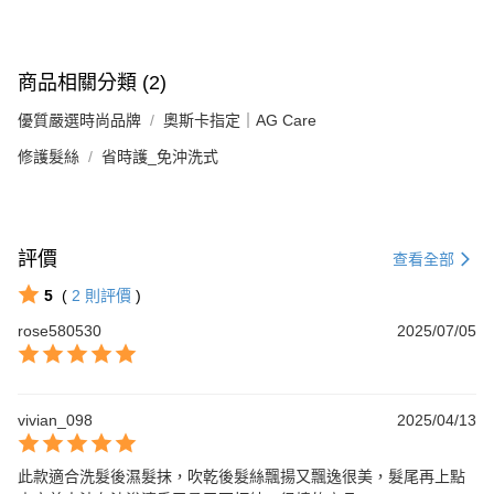
商品相關分類 (2)
優質嚴選時尚品牌
奧斯卡指定｜AG Care
修護髮絲
省時護_免沖洗式
評價
查看全部
5
(
2
則評價
)
rose580530
2025/07/05
vivian_098
2025/04/13
此款適合洗髮後濕髮抹，吹乾後髮絲飄揚又飄逸很美，髮尾再上點