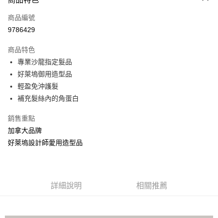
LINE Pay
商品編號
Apple Pay
9786429
街口支付
商品特色
悠遊付
專業沙龍指定髮品
全盈+PAY
好萊塢御用造型品
輕盈免沖護髮
AFTEE先享後付
補充髮絲內的角蛋白
相關說明
【關於「AFTEE先享後付」】
銷售重點
AFTEE先享後付是「在收到商品之後才付款」的支付方式。 讓您購物簡單
運送方式
加拿大品牌
便利好安心！
１．簡單：不需註冊會員、不需綁卡、不需儲值。
全家取貨付款
好萊塢設計師愛用造型品
２．便利：只要手機號碼，簡訊認證，即可結帳。
每筆NT$100，滿NT$1,500(含以上)免運費
３．安心：先確認商品／服務後，再付款。
付款後全家取貨
【「AFTEE先享後付」結帳流程】
１．於結帳方式選擇「AFTEE先享後付」後，將跳轉至「AFTEE先享後付」
詳細說明
相關推薦
每筆NT$100，滿NT$1,500(含以上)免運費
結帳頁面，進行簡訊認證並確認金額後，即可完成結帳。
２．訂單成立數日內，您將收到繳費通知簡訊。
萊爾富取貨付款
３．收到繳費通知簡訊後14天內，點擊此簡訊中的連結，可透過四大超商／
每筆NT$100，滿NT$1,500(含以上)免運費