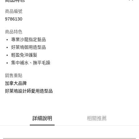
LINE Pay
商品編號
Apple Pay
9786130
街口支付
商品特色
悠遊付
專業沙龍指定髮品
全盈+PAY
好萊塢御用造型品
輕盈免沖護髮
AFTEE先享後付
集中補水、撫平毛躁
相關說明
【關於「AFTEE先享後付」】
銷售重點
AFTEE先享後付是「在收到商品之後才付款」的支付方式。 讓您購物簡單
運送方式
加拿大品牌
便利好安心！
１．簡單：不需註冊會員、不需綁卡、不需儲值。
全家取貨付款
好萊塢設計師愛用造型品
２．便利：只要手機號碼，簡訊認證，即可結帳。
每筆NT$100，滿NT$1,500(含以上)免運費
３．安心：先確認商品／服務後，再付款。
付款後全家取貨
【「AFTEE先享後付」結帳流程】
１．於結帳方式選擇「AFTEE先享後付」後，將跳轉至「AFTEE先享後付」
詳細說明
相關推薦
每筆NT$100，滿NT$1,500(含以上)免運費
結帳頁面，進行簡訊認證並確認金額後，即可完成結帳。
２．訂單成立數日內，您將收到繳費通知簡訊。
萊爾富取貨付款
３．收到繳費通知簡訊後14天內，點擊此簡訊中的連結，可透過四大超商／
每筆NT$100，滿NT$1,500(含以上)免運費