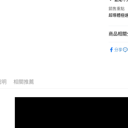
【關於「A
AFTEE
銷售重點
便利好安
運送方式
超導體極
１．簡單
２．便利
全家取貨
３．安心
每筆NT$1
商品相關分
【「AFT
付款後全
１．於結帳
沙龍染燙
付」結帳
分享
每筆NT$1
２．訂單
修護髮絲
３．收到繳
萊爾富取
／ATM／
每筆NT$1
※ 請注意
絡購買商品
先享後付
付款後萊
說明
相關推薦
※ 交易是
每筆NT$1
是否繳費成
付客戶支
7-11取貨
【注意事
每筆NT$1
１．透過由
交易，需
付款後7-1
求債權轉
每筆NT$1
２．關於