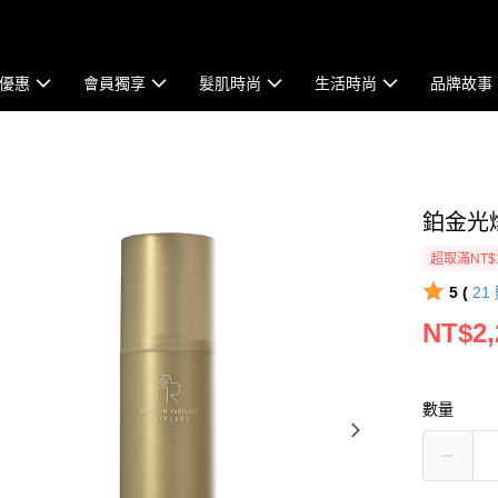
優惠
會員獨享
髮肌時尚
生活時尚
品牌故事
鉑金光燦
超取滿NT$
5 (
21
NT$2,
數量