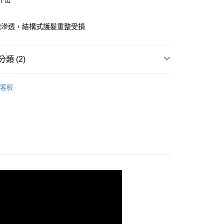
FTEE先享後付」】
先享後付是「在收到商品之後才付款」的支付方式。 讓您購物簡單
心！
速滲透，結構式護髮重整受損
：不需註冊會員、不需綁卡、不需儲值。
：只要手機號碼，簡訊認證，即可結帳。
付款
：先確認商品／服務後，再付款。
00，滿NT$1,500(含以上)免運費
類 (2)
EE先享後付」結帳流程】
家取貨
方式選擇「AFTEE先享後付」後，將跳轉至「AFTEE先享後
居家保養
燙後護理｜鉑金光燦
頁面，進行簡訊認證並確認金額後，即可完成結帳。
客服
00，滿NT$1,500(含以上)免運費
成立數日內，您將收到繳費通知簡訊。
省時護_免沖洗式
費通知簡訊後14天內，點擊此簡訊中的連結，可透過四大超商
貨付款
網路銀行／等多元方式進行付款，方視為交易完成。
00，滿NT$1,500(含以上)免運費
：結帳手續完成當下不需立刻繳費，但若您需要取消訂單，請聯
的店家。未經商家同意取消之訂單仍視為有效，需透過AFTEE
繳納相關費用。
爾富取貨
否成功請以「AFTEE先享後付 」之結帳頁面顯示為準，若有關於
00，滿NT$1,500(含以上)免運費
功／繳費後需取消欲退款等相關疑問，請聯繫「AFTEE先享後
援中心」
https://netprotections.freshdesk.com/support/home
付款
項】
00，滿NT$1,500(含以上)免運費
恩沛科技股份有限公司提供之「AFTEE先享後付」服務完成之
依本服務之必要範圍內提供個人資料，並將交易相關給付款項請
1取貨
讓予恩沛科技股份有限公司。
00，滿NT$1,500(含以上)免運費
個人資料處理事宜，請瀏覽以下網址：