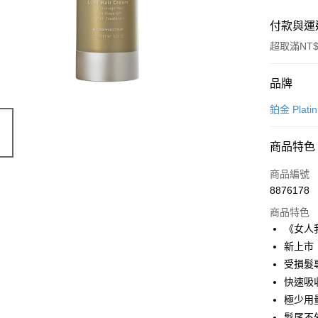
付款與運
超取滿NT$
付款方式
品牌
信用卡一
鉑金 Plati
超商取貨
商品特色
LINE Pay
商品編號
Apple Pay
8876178
商品特色
街口支付
《女人
悠遊付
新上市！
受損髮
全盈+PAY
快速吸
AFTEE先
極少用
相關說明
髮尾不