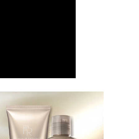
ee.tw/terms/#terms3
年的使用者請事先徵得法定代理人或監護人之同意方可使用
E先享後付」，若未經同意申辦者引起之損失，本公司不負相關責
00，滿NT$1,500(含以上)免運費
AFTEE先享後付」時，將依據個別帳號之用戶狀況，依本公司
市自取
核予不同之上限額度；若仍有額度不足之情形，本公司將視審查
用戶進行身份認證。
一人註冊多個帳號或使用他人資訊註冊。若發現惡意使用之情
科技股份有限公司將有權停止該用戶之使用額度並採取法律行