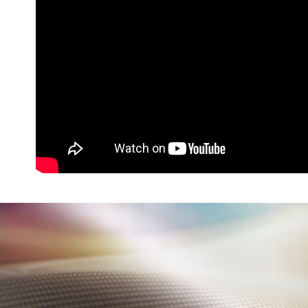
https://aft
宅配
３．未成
「AFTE
每筆NT$1
任。
４．使用「
付款後門
即時審查
免運費
結果請求
５．嚴禁
形，恩沛
動。