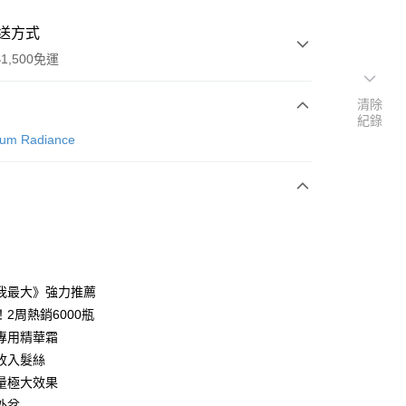
送方式
1,500免運
清除
紀錄
次付款
num Radiance
付款
我最大》強力推薦
2周熱銷6000瓶
專用精華霜
收入髮絲
享後付
量極大效果
外岔