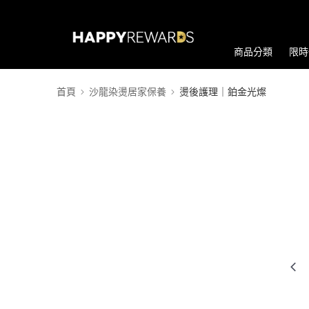
商品分類
限時
首頁
沙龍染燙居家保養
燙後護理｜鉑金光燦