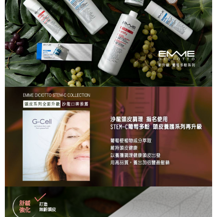
後付繳納相關費用。
每筆NT$100，滿NT$1,500(含以上)免運費
※ 交易是否成功請以「AFTEE先享後付 」之結帳頁面顯示為準，若有關於
是否繳費成功／繳費後需取消欲退款等相關疑問，請聯繫「AFTEE先享後付
7-11取貨付款
客戶支援中心」
https://netprotections.freshdesk.com/support/home
每筆NT$100，滿NT$1,500(含以上)免運費
【注意事項】
１．透過由恩沛科技股份有限公司提供之「AFTEE先享後付」服務完成之交
付款後7-11取貨
易，需依本服務之必要範圍內提供個人資料，並將交易相關給付款項請求債
每筆NT$100，滿NT$1,500(含以上)免運費
權轉讓予恩沛科技股份有限公司。
２．關於個人資料處理事宜，請瀏覽以下網址：
宅配
https://aftee.tw/terms/#terms3
３．未成年的使用者請事先徵得法定代理人或監護人之同意方可使用
每筆NT$100，滿NT$1,500(含以上)免運費
「AFTEE先享後付」，若未經同意申辦者引起之損失，本公司不負相關責
任。
付款後門市自取
４．使用「AFTEE先享後付」時，將依據個別帳號之用戶狀況，依本公司即
免運費
時審查核予不同之上限額度；若仍有額度不足之情形，本公司將視審查結果
請求用戶進行身份認證。
５．嚴禁一人註冊多個帳號或使用他人資訊註冊。若發現惡意使用之情形，
恩沛科技股份有限公司將有權停止該用戶之使用額度並採取法律行動。