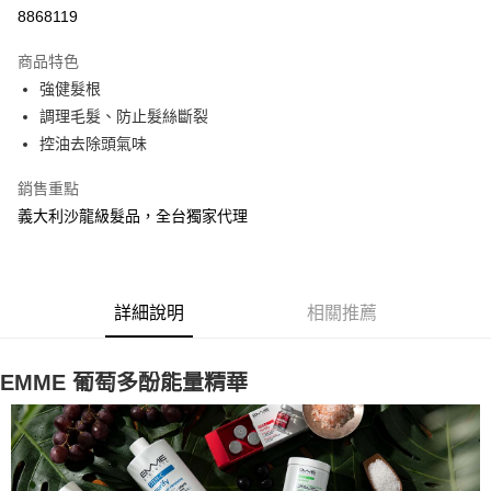
8868119
街口支付
商品特色
悠遊付
強健髮根
全盈+PAY
調理毛髮、防止髮絲斷裂
控油去除頭氣味
AFTEE先享後付
相關說明
銷售重點
【關於「AFTEE先享後付」】
義大利沙龍級髮品，全台獨家代理
AFTEE先享後付是「在收到商品之後才付款」的支付方式。 讓您購物簡單
運送方式
便利好安心！
１．簡單：不需註冊會員、不需綁卡、不需儲值。
全家取貨付款
２．便利：只要手機號碼，簡訊認證，即可結帳。
每筆NT$100，滿NT$1,500(含以上)免運費
３．安心：先確認商品／服務後，再付款。
詳細說明
相關推薦
付款後全家取貨
【「AFTEE先享後付」結帳流程】
１．於結帳方式選擇「AFTEE先享後付」後，將跳轉至「AFTEE先享後付」
每筆NT$100，滿NT$1,500(含以上)免運費
EMME 葡萄多酚能量精華
結帳頁面，進行簡訊認證並確認金額後，即可完成結帳。
２．訂單成立數日內，您將收到繳費通知簡訊。
萊爾富取貨付款
３．收到繳費通知簡訊後14天內，點擊此簡訊中的連結，可透過四大超商／
每筆NT$100，滿NT$1,500(含以上)免運費
ATM／網路銀行／等多元方式進行付款，方視為交易完成。
※ 請注意：結帳手續完成當下不需立刻繳費，但若您需要取消訂單，請聯絡
付款後萊爾富取貨
購買商品的店家。未經商家同意取消之訂單仍視為有效，需透過AFTEE先享