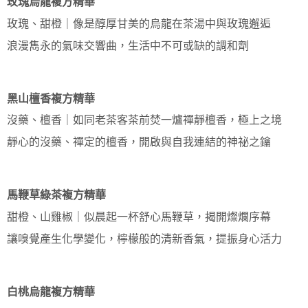
玫瑰烏龍複方精華
玫瑰、甜橙｜像是醇厚甘美的烏龍在茶湯中與玫瑰邂逅
浪漫雋永的氣味交響曲，生活中不可或缺的調和劑
黑山檀香複方精華
沒藥、檀香｜如同老茶客茶前焚一爐禪靜檀香，極上之境
靜心的沒藥、禪定的檀香，開啟與自我連結的神祕之鑰
馬鞭草綠茶複方精華
甜橙、山雞椒｜似晨起一杯舒心馬鞭草，揭開燦爛序幕
讓嗅覺產生化學變化，檸檬般的清新香氣，提振身心活力
白桃烏龍複方精華