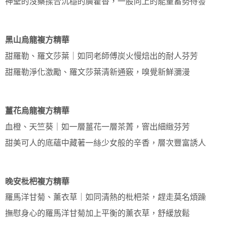
神聖的沒藥揉合沉穩的廣藿香，一股向上的能量蓄勢待發
黑山烏龍複方精華
甜羅勒、羅文莎葉｜如同老師傅炭火慢焙出的耐人芬芳
甜羅勒淨化激勵、羅文莎葉清新通竅，嗅覺新鮮瀰漫
薑花烏龍複方精華
血橙、天竺葵｜如一層薑花一層茶菁，窨出細緻芬芳
甜美可人的底蘊中藏著一絲少女般的辛香，層次豐富誘人
晚安枇杷複方精華
羅馬洋甘菊、薰衣草｜如同清熱的枇杷茶，趕走莫名煩躁
撫慰身心的羅馬洋甘菊加上平衡的薰衣草，舒緩放鬆