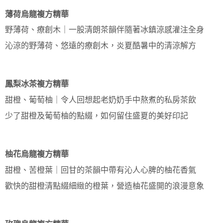
薄荷烏龍複方精華
野薄荷、療創木｜一股清朗茶韻伴隨著冰鎮涼感灌注全身
沁涼的野薄荷、悠遠的療創木，炎夏酷暑中的清涼解方
鳳梨冰茶複方精華
甜橙、葡萄柚｜令人回想起老奶奶手中熬煮的私房茶飲
少了甜橙及葡萄柚的點綴，如何留住盛夏的美好印記
柚花烏龍複方精華
甜橙、苦橙葉｜回甘的茶韻中帶有沁人心脾的柚花香氣
歡快的甜橙清點綴細緻的橙葉，營造柚花盛開的浪漫意象