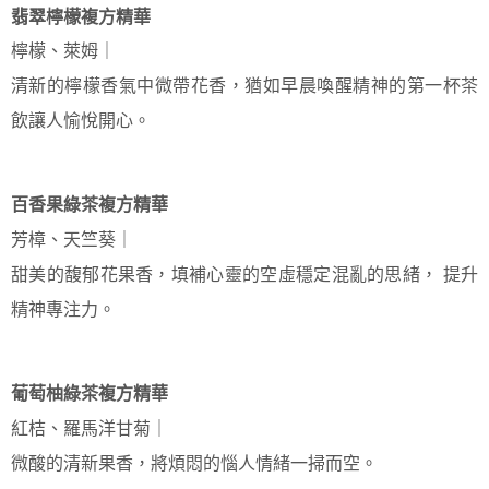
翡翠檸檬複方精華
檸檬、萊姆｜
清新的檸檬香氣中微帶花香，猶如早晨喚醒精神的第一杯茶
飲讓人愉悅開心。
百香果綠茶複方精華
芳樟、天竺葵｜
甜美的馥郁花果香，填補心靈的空虛穩定混亂的思緒， 提升
精神專注力。
葡萄柚綠茶複方精華
紅桔、羅馬洋甘菊｜
微酸的清新果香，將煩悶的惱人情緒一掃而空。