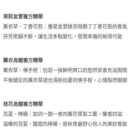
茉莉金萱複方精華
薰衣草、丁香花苞｜像是金萱綠茶吸飽了丁香花苞的香氣
芬芳尾韻不斷，讓生活多點變化，發現幸福的無限可能
薰衣烏龍複方精華
薰衣草、佛手柑｜彷若一抹鮮明爽口的悠然茶香充溢胸間
平衡鎮定的薰衣草揉合清新抗憂的佛手柑，心情豁然開朗
桂花烏龍複方精華
芫荽、檸檬｜如同一期一會的薰花窨製工藝，馨香四溢
溫暖的芫荽、酸甜的檸檬，是秋夜最舒心怡人的美好香氣