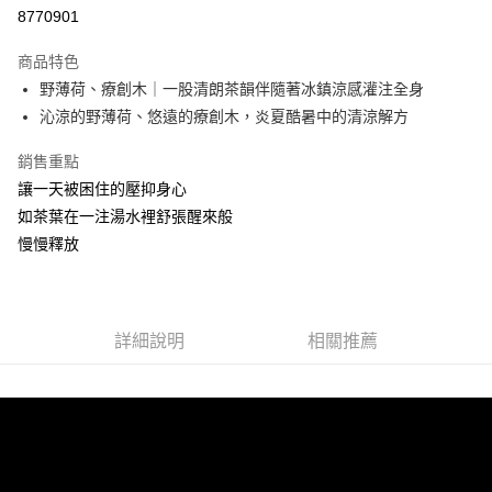
8770901
街口支付
商品特色
悠遊付
野薄荷、療創木｜一股清朗茶韻伴隨著冰鎮涼感灌注全身
全盈+PAY
沁涼的野薄荷、悠遠的療創木，炎夏酷暑中的清涼解方
AFTEE先享後付
銷售重點
相關說明
讓一天被困住的壓抑身心
【關於「AFTEE先享後付」】
如茶葉在一注湯水裡舒張醒來般
AFTEE先享後付是「在收到商品之後才付款」的支付方式。 讓您購物簡單
運送方式
慢慢釋放
便利好安心！
１．簡單：不需註冊會員、不需綁卡、不需儲值。
全家取貨付款
２．便利：只要手機號碼，簡訊認證，即可結帳。
每筆NT$100，滿NT$1,500(含以上)免運費
３．安心：先確認商品／服務後，再付款。
付款後全家取貨
詳細說明
相關推薦
【「AFTEE先享後付」結帳流程】
１．於結帳方式選擇「AFTEE先享後付」後，將跳轉至「AFTEE先享後付」
每筆NT$100，滿NT$1,500(含以上)免運費
結帳頁面，進行簡訊認證並確認金額後，即可完成結帳。
２．訂單成立數日內，您將收到繳費通知簡訊。
萊爾富取貨付款
３．收到繳費通知簡訊後14天內，點擊此簡訊中的連結，可透過四大超商／
每筆NT$100，滿NT$1,500(含以上)免運費
ATM／網路銀行／等多元方式進行付款，方視為交易完成。
※ 請注意：結帳手續完成當下不需立刻繳費，但若您需要取消訂單，請聯絡
付款後萊爾富取貨
購買商品的店家。未經商家同意取消之訂單仍視為有效，需透過AFTEE先享