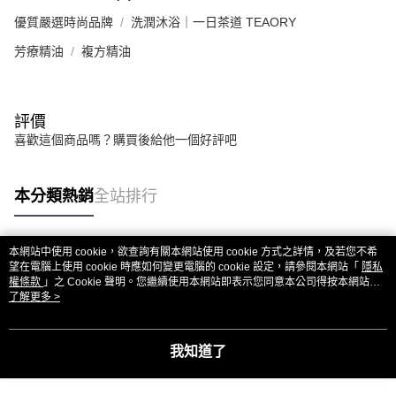
優質嚴選時尚品牌
洗潤沐浴｜一日茶道 TEAORY
芳療精油
複方精油
評價
喜歡這個商品嗎？購買後給他一個好評吧
本分類熱銷
全站排行
本網站中使用 cookie，欲查詢有關本網站使用 cookie 方式之詳情，及若您不希
熱門標籤
望在電腦上使用 cookie 時應如何變更電腦的 cookie 設定，請參閱本網站「
隱私
權條款
」之 Cookie 聲明。您繼續使用本網站即表示您同意本公司得按本網站使
用條款之 Cookie 聲明使用 cookie。
了解更多 >
我知道了