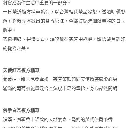
將會成為你生活中重要的一部分。
一日茶道複方精華系列，以台灣經典茶品發想，透過嗅覺想
像，將時光淬鍊出的茶香原味，全都濃縮進細緻典雅的白玉
瓶中。
茶樹抱綠、碧海青青，讓嗅覺在芬芳中甦醒，體悟歲月靜好
的從容之美。
天使紅茶複方精華
葡萄柚、維吉尼亞雪松｜芬芳茶韻如同天使微笑感染心房
滿滿的葡萄柚能量混合空氣感十足的雪松，身心豁然開朗
佛手白茶複方精華
沒藥、廣藿香｜溫款的大地氣息，隱約的英式伯爵茶香