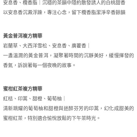
安息香、欖香脂｜沉穩的茶韻中隱約散發誘人的白桃甜香
以安息香沉澱浮躁，專注心念，留下欖香脂潔淨辛香餘韻
黃金普洱複方精華
岩蘭草、大西洋雪松、安息香、廣藿香｜
一盞溫潤的黃金普洱，凝聚著時間的沉靜美好，緩慢揮發的
香氣，訴說著每一個夜晚的故事。
蜜柑紅茶複方精華
紅桔、印蒿、甜橙、葡萄柚｜
清新跳耀的葡萄柚和甜橙與迷醉芬芳的印蒿，幻化成甜美的
蜜柑紅茶，特別適合愉悅放鬆的下午茶時光。