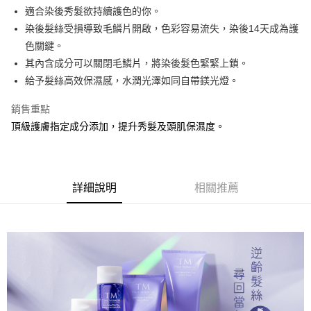
Apple Pay
適合染後秀髮欲持續護色的你。
染後髮絲受損導致毛鱗片開啟，色彩容易流失，染後14天成為護
街口支付
色關鍵。
悠遊付
其內含成分可以關閉毛鱗片，將染後髮色緊緊上鎖。
給予髮絲高效保濕感，水潤光澤如同自帶鎂光燈。
全盈+PAY
銷售重點
AFTEE先享後付
頂級護膚指定成分添加，提升秀髮及頭肌保濕度。
相關說明
【關於「AFTEE先享後付」】
AFTEE先享後付是「在收到商品之後才付款」的支付方式。 讓您購物簡單
運送方式
便利好安心！
１．簡單：不需註冊會員、不需綁卡、不需儲值。
全家取貨付款
詳細說明
相關推薦
２．便利：只要手機號碼，簡訊認證，即可結帳。
每筆NT$100，滿NT$1,500(含以上)免運費
３．安心：先確認商品／服務後，再付款。
付款後全家取貨
【「AFTEE先享後付」結帳流程】
１．於結帳方式選擇「AFTEE先享後付」後，將跳轉至「AFTEE先享後付」
每筆NT$100，滿NT$1,500(含以上)免運費
結帳頁面，進行簡訊認證並確認金額後，即可完成結帳。
２．訂單成立數日內，您將收到繳費通知簡訊。
萊爾富取貨付款
３．收到繳費通知簡訊後14天內，點擊此簡訊中的連結，可透過四大超商／
每筆NT$100，滿NT$1,500(含以上)免運費
ATM／網路銀行／等多元方式進行付款，方視為交易完成。
※ 請注意：結帳手續完成當下不需立刻繳費，但若您需要取消訂單，請聯絡