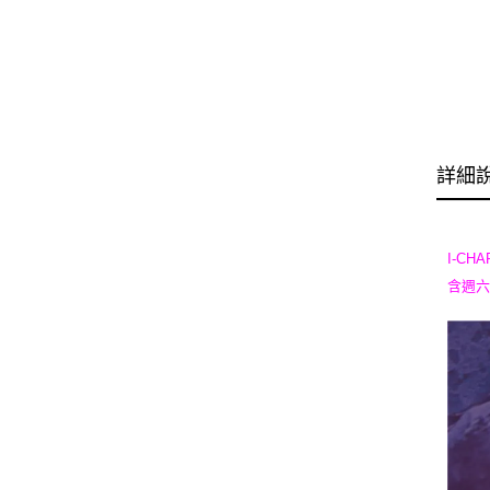
詳細
I-C
含週