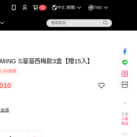
0
中文 (繁體)
TWD
ARMING S溜溜西梅飲3盒【贈15入】
1,500免運
010
立出貨
先逛
人氣
商品