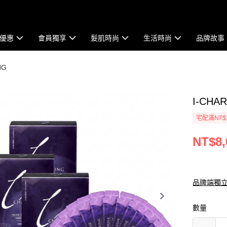
優惠
會員獨享
髮肌時尚
生活時尚
品牌故事
NG
I-CH
宅配滿NT$
NT$8,
品牌端獨
數量