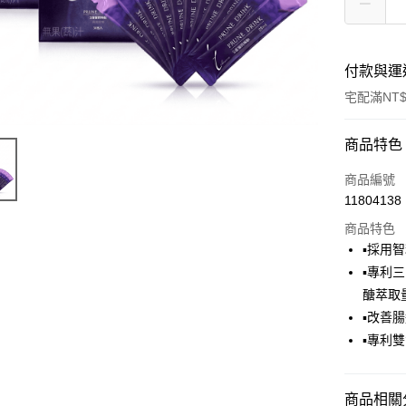
付款與運
宅配滿NT$
付款方式
商品特色
信用卡一
商品編號
11804138
LINE Pay
商品特色
Apple Pay
▪採用
▪專利
街口支付
醣萃取
悠遊付
▪改善
▪專利
全盈+PAY
AFTEE先
商品相關分
相關說明