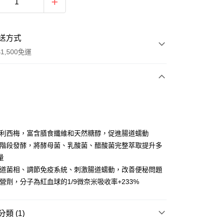
送方式
1,500免運
次付款
智利西梅，富含膳食纖維和天然糖醇，促進腸道蠕動
三階段發酵，將酵母菌、乳酸菌、醋酸菌完整萃取提升多
量
腸道菌相、調節免疫系統、刺激腸道蠕動，改善便秘問題
雙營劑，分子為紅血球的1/9微奈米吸收率+233%
享後付
類 (1)