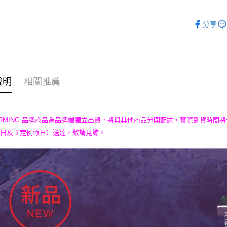
【關於「A
優質嚴選
AFTEE
分享
便利好安
運送方式
１．簡單
２．便利
宅配
３．安心
每筆NT$1
【「AFT
１．於結帳
說明
相關推薦
付」結帳
２．訂單
３．收到繳
／ATM／
HARMING 品牌商品為品牌端獨立出貨，將與其他商品分開配送，實際到貨時
※ 請注意
六日及國定例假日）送達，敬請見諒。
絡購買商品
先享後付
※ 交易是
是否繳費成
付客戶支
【注意事
１．透過由
交易，需
求債權轉
２．關於