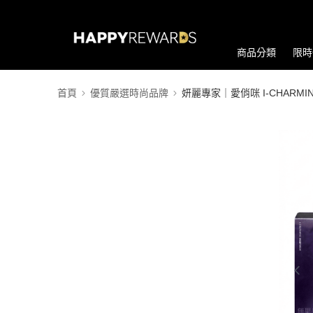
商品分類
限時
首頁
優質嚴選時尚品牌
妍麗專家｜愛俏咪 I-CHARMI