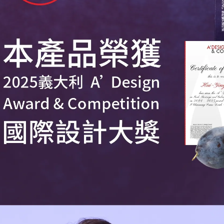
https://aft
３．未成
「AFTE
任。
４．使用「
即時審查
結果請求
５．嚴禁
形，恩沛
動。