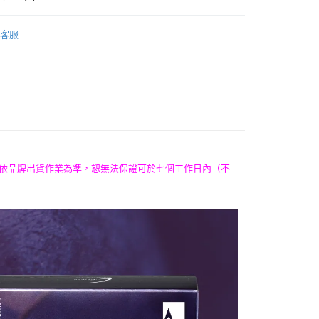
FTEE先享後付」】
時尚品牌
先享後付是「在收到商品之後才付款」的支付方式。 讓您購物簡單
妍麗專家｜愛俏咪 I-CHARMING
客服
心！
：不需註冊會員、不需綁卡、不需儲值。
：只要手機號碼，簡訊認證，即可結帳。
：先確認商品／服務後，再付款。
00，滿NT$1,500(含以上)免運費
EE先享後付」結帳流程】
方式選擇「AFTEE先享後付」後，將跳轉至「AFTEE先享後
頁面，進行簡訊認證並確認金額後，即可完成結帳。
成立數日內，您將收到繳費通知簡訊。
費通知簡訊後14天內，點擊此簡訊中的連結，可透過四大超商
網路銀行／等多元方式進行付款，方視為交易完成。
間將依品牌出貨作業為準，恕無法保證可於七個工作日內（不
：結帳手續完成當下不需立刻繳費，但若您需要取消訂單，請聯
的店家。未經商家同意取消之訂單仍視為有效，需透過AFTEE
繳納相關費用。
否成功請以「AFTEE先享後付 」之結帳頁面顯示為準，若有關於
功／繳費後需取消欲退款等相關疑問，請聯繫「AFTEE先享後
援中心」
https://netprotections.freshdesk.com/support/home
項】
恩沛科技股份有限公司提供之「AFTEE先享後付」服務完成之
依本服務之必要範圍內提供個人資料，並將交易相關給付款項請
讓予恩沛科技股份有限公司。
個人資料處理事宜，請瀏覽以下網址：