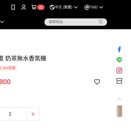
0
中文 (繁體)
TWD
道 奶茶無水香氛機
1,500免運
800