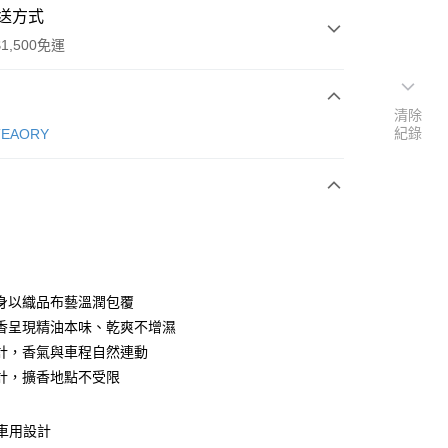
送方式
1,500免運
清除
次付款
紀錄
EAORY
付款
身以織品布藝溫潤包覆
香呈現精油本味、乾爽不增濕
計，香氣與車程自然連動
計，擴香地點不受限
享後付
車用設計
FTEE先享後付」】