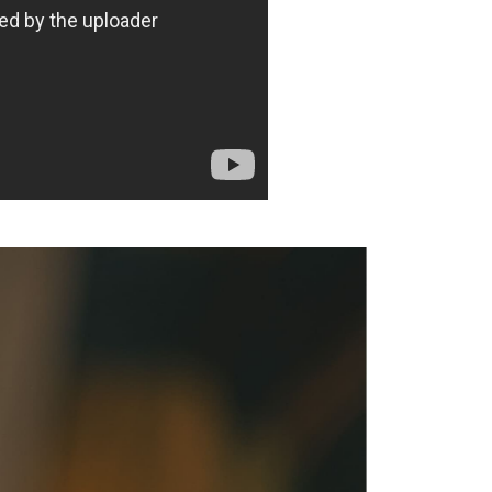
年的使用者請事先徵得法定代理人或監護人之同意方可使用
E先享後付」，若未經同意申辦者引起之損失，本公司不負相關責
00，滿NT$1,500(含以上)免運費
AFTEE先享後付」時，將依據個別帳號之用戶狀況，依本公司
市自取
核予不同之上限額度；若仍有額度不足之情形，本公司將視審查
用戶進行身份認證。
一人註冊多個帳號或使用他人資訊註冊。若發現惡意使用之情
科技股份有限公司將有權停止該用戶之使用額度並採取法律行