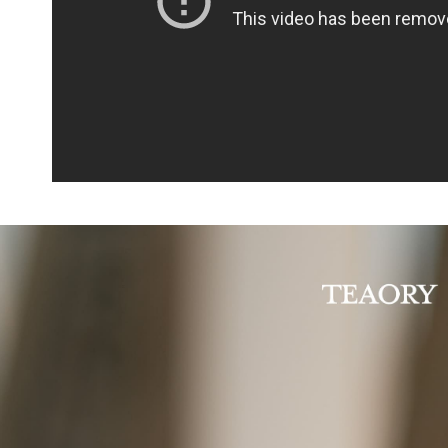
宅配
３．未成
「AFTE
每筆NT$1
任。
４．使用「
付款後門
即時審查
免運費
結果請求
５．嚴禁
形，恩沛
動。