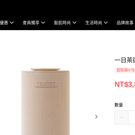
優惠
會員獨享
髮肌時尚
生活時尚
品牌故事
一日茶
超取滿NT$
NT$3,
數量