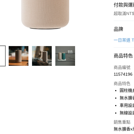
付款與運
超取滿NT$
付款方式
品牌
信用卡一
一日茶道 T
超商取貨
商品特色
LINE Pay
商品編號
Apple Pay
11574196
商品特色
街口支付
圓柱機
悠遊付
無水擴
車用設
全盈+PAY
無線設
AFTEE先
銷售重點
相關說明
無水擴香x
【關於「A