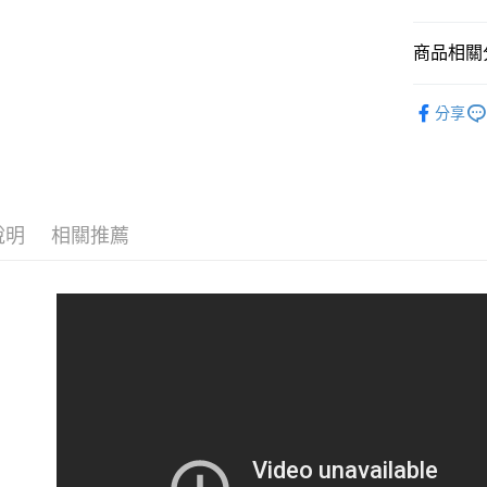
AFTEE
便利好安
運送方式
１．簡單
商品相關分
２．便利
全家取貨
３．安心
優質嚴選
每筆NT$1
分享
【「AFT
付款後全
１．於結帳
付」結帳
每筆NT$1
２．訂單
３．收到繳
萊爾富取
／ATM／
說明
相關推薦
每筆NT$1
※ 請注意
絡購買商品
先享後付
付款後萊
※ 交易是
每筆NT$1
是否繳費成
付客戶支
7-11取貨
【注意事
每筆NT$1
１．透過由
交易，需
付款後7-1
求債權轉
每筆NT$1
２．關於
https://aft