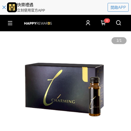
快樂禮遇
開啟APP
立刻使用官方APP
0
1
/
1