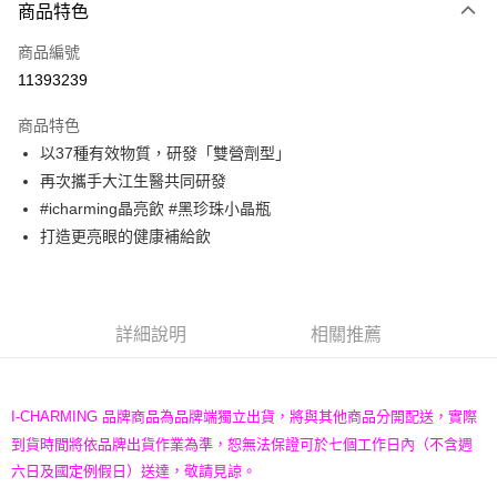
商品特色
Apple Pay
商品編號
街口支付
11393239
悠遊付
商品特色
全盈+PAY
以37種有效物質，研發「雙營劑型」
AFTEE先享後付
再次攜手大江生醫共同研發
相關說明
#icharming晶亮飲 #黑珍珠小晶瓶
【關於「AFTEE先享後付」】
打造更亮眼的健康補給飲
AFTEE先享後付是「在收到商品之後才付款」的支付方式。 讓您購物簡單
運送方式
便利好安心！
１．簡單：不需註冊會員、不需綁卡、不需儲值。
宅配
２．便利：只要手機號碼，簡訊認證，即可結帳。
每筆NT$100，滿NT$1,500(含以上)免運費
３．安心：先確認商品／服務後，再付款。
詳細說明
相關推薦
【「AFTEE先享後付」結帳流程】
１．於結帳方式選擇「AFTEE先享後付」後，將跳轉至「AFTEE先享後付」
結帳頁面，進行簡訊認證並確認金額後，即可完成結帳。
I-CHARMING 品牌商品為品牌端獨立出貨，將與其他商品分開配送，實際
２．訂單成立數日內，您將收到繳費通知簡訊。
到貨時間將依品牌出貨作業為準，恕無法保證可於七個工作日內（不含週
３．收到繳費通知簡訊後14天內，點擊此簡訊中的連結，可透過四大超商／
ATM／網路銀行／等多元方式進行付款，方視為交易完成。
六日及國定例假日）送達，敬請見諒。
※ 請注意：結帳手續完成當下不需立刻繳費，但若您需要取消訂單，請聯絡