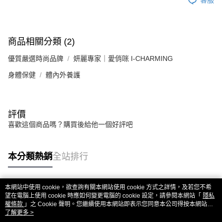
商品相關分類 (2)
優質嚴選時尚品牌
妍麗專家｜愛俏咪 I-CHARMING
身體保健
體內外養護
評價
喜歡這個商品嗎？購買後給他一個好評吧
本分類熱銷
全站排行
本網站中使用 cookie，欲查詢有關本網站使用 cookie 方式之詳情，及若您不希
熱門標籤
望在電腦上使用 cookie 時應如何變更電腦的 cookie 設定，請參閱本網站「
隱私
權條款
」之 Cookie 聲明。您繼續使用本網站即表示您同意本公司得按本網站使
用條款之 Cookie 聲明使用 cookie。
了解更多 >