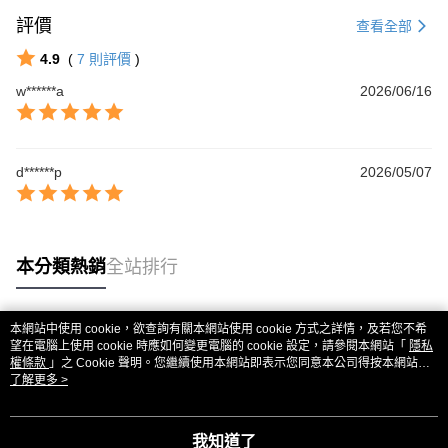
評價
查看全部
4.9
(
7
則評價
)
w******a
2026/06/16
d******p
2026/05/07
本分類熱銷
全站排行
本網站中使用 cookie，欲查詢有關本網站使用 cookie 方式之詳情，及若您不希
熱門標籤
望在電腦上使用 cookie 時應如何變更電腦的 cookie 設定，請參閱本網站「
隱私
權條款
」之 Cookie 聲明。您繼續使用本網站即表示您同意本公司得按本網站使
用條款之 Cookie 聲明使用 cookie。
了解更多 >
我知道了