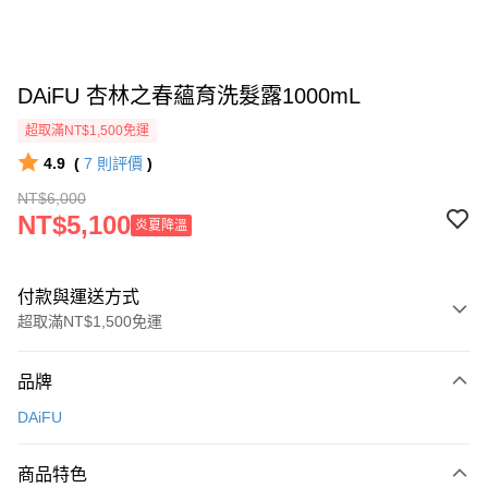
DAiFU 杏林之春蘊育洗髮露1000mL
超取滿NT$1,500免運
4.9
(
7
則評價
)
NT$6,000
NT$5,100
炎夏降溫
付款與運送方式
超取滿NT$1,500免運
付款方式
品牌
信用卡一次付款
DAiFU
超商取貨付款
商品特色
LINE Pay