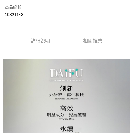
商品編號
Apple Pay
10821143
街口支付
悠遊付
全盈+PAY
詳細說明
相關推薦
AFTEE先享後付
相關說明
【關於「AFTEE先享後付」】
AFTEE先享後付是「在收到商品之後才付款」的支付方式。 讓您購物簡單
運送方式
便利好安心！
１．簡單：不需註冊會員、不需綁卡、不需儲值。
全家取貨付款
２．便利：只要手機號碼，簡訊認證，即可結帳。
每筆NT$100，滿NT$1,500(含以上)免運費
３．安心：先確認商品／服務後，再付款。
付款後全家取貨
【「AFTEE先享後付」結帳流程】
１．於結帳方式選擇「AFTEE先享後付」後，將跳轉至「AFTEE先享後付」
每筆NT$100，滿NT$1,500(含以上)免運費
結帳頁面，進行簡訊認證並確認金額後，即可完成結帳。
２．訂單成立數日內，您將收到繳費通知簡訊。
萊爾富取貨付款
３．收到繳費通知簡訊後14天內，點擊此簡訊中的連結，可透過四大超商／
每筆NT$100，滿NT$1,500(含以上)免運費
ATM／網路銀行／等多元方式進行付款，方視為交易完成。