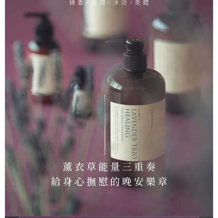
後付繳納相關費用。
每筆NT$100，滿NT$1,500(含以上)免運費
※ 交易是否成功請以「AFTEE先享後付 」之結帳頁面顯示為準，若有關於
是否繳費成功／繳費後需取消欲退款等相關疑問，請聯繫「AFTEE先享後付
7-11取貨付款
客戶支援中心」
https://netprotections.freshdesk.com/support/home
每筆NT$100，滿NT$1,500(含以上)免運費
【注意事項】
１．透過由恩沛科技股份有限公司提供之「AFTEE先享後付」服務完成之交
付款後7-11取貨
易，需依本服務之必要範圍內提供個人資料，並將交易相關給付款項請求債
每筆NT$100，滿NT$1,500(含以上)免運費
權轉讓予恩沛科技股份有限公司。
２．關於個人資料處理事宜，請瀏覽以下網址：
宅配
https://aftee.tw/terms/#terms3
３．未成年的使用者請事先徵得法定代理人或監護人之同意方可使用
每筆NT$100，滿NT$1,500(含以上)免運費
「AFTEE先享後付」，若未經同意申辦者引起之損失，本公司不負相關責
任。
付款後門市自取
４．使用「AFTEE先享後付」時，將依據個別帳號之用戶狀況，依本公司即
免運費
時審查核予不同之上限額度；若仍有額度不足之情形，本公司將視審查結果
請求用戶進行身份認證。
５．嚴禁一人註冊多個帳號或使用他人資訊註冊。若發現惡意使用之情形，
恩沛科技股份有限公司將有權停止該用戶之使用額度並採取法律行動。