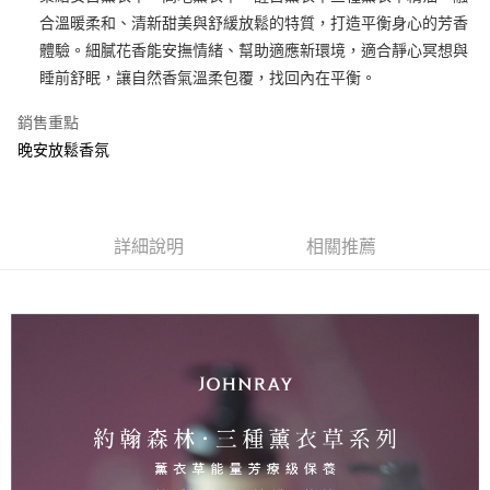
合溫暖柔和、清新甜美與舒緩放鬆的特質，打造平衡身心的芳香
街口支付
體驗。細膩花香能安撫情緒、幫助適應新環境，適合靜心冥想與
悠遊付
睡前舒眠，讓自然香氣溫柔包覆，找回內在平衡。
全盈+PAY
銷售重點
晚安放鬆香氛
AFTEE先享後付
相關說明
【關於「AFTEE先享後付」】
AFTEE先享後付是「在收到商品之後才付款」的支付方式。 讓您購物簡單
運送方式
便利好安心！
詳細說明
相關推薦
１．簡單：不需註冊會員、不需綁卡、不需儲值。
全家取貨付款
２．便利：只要手機號碼，簡訊認證，即可結帳。
每筆NT$100，滿NT$1,500(含以上)免運費
３．安心：先確認商品／服務後，再付款。
付款後全家取貨
【「AFTEE先享後付」結帳流程】
１．於結帳方式選擇「AFTEE先享後付」後，將跳轉至「AFTEE先享後付」
每筆NT$100，滿NT$1,500(含以上)免運費
結帳頁面，進行簡訊認證並確認金額後，即可完成結帳。
２．訂單成立數日內，您將收到繳費通知簡訊。
萊爾富取貨付款
３．收到繳費通知簡訊後14天內，點擊此簡訊中的連結，可透過四大超商／
每筆NT$100，滿NT$1,500(含以上)免運費
ATM／網路銀行／等多元方式進行付款，方視為交易完成。
※ 請注意：結帳手續完成當下不需立刻繳費，但若您需要取消訂單，請聯絡
付款後萊爾富取貨
購買商品的店家。未經商家同意取消之訂單仍視為有效，需透過AFTEE先享